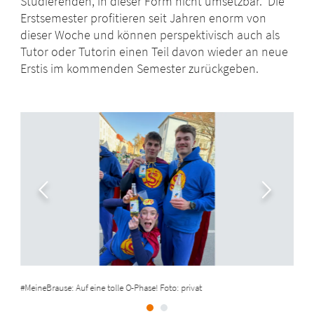
Studierenden, in dieser Form nicht umsetzbar. Die
Erstsemester profitieren seit Jahren enorm von
dieser Woche und können perspektivisch auch als
Tutor oder Tutorin einen Teil davon wieder an neue
Erstis im kommenden Semester zurückgeben.
#MeineBrause: Auf eine tolle O-Phase! Foto: privat
#Me