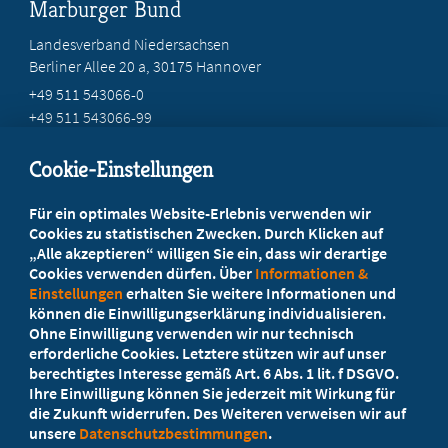
Marburger Bund
Landesverband Niedersachsen
Berliner Allee 20 a, 30175 Hannover
+49 511 543066-0
+49 511 543066-99
service@mb-niedersachsen.de
Cookie-Einstellungen
Beratung vor Ort
Für ein optimales Website-Erlebnis verwenden wir
Ihr Landesverband berät Sie!
Cookies zu statistischen Zwecken. Durch Klicken auf
„Alle akzeptieren“ willigen Sie ein, dass wir derartige
Cookies verwenden dürfen. Über
Informationen &
Ansprechpartner
Einstellungen
erhalten Sie weitere Informationen und
können die Einwilligungserklärung individualisieren.
Ohne Einwilligung verwenden wir nur technisch
Werden Sie jetzt Mitglied
erforderliche Cookies. Letztere stützen wir auf unser
berechtigtes Interesse gemäß Art. 6 Abs. 1 lit. f DSGVO.
5 Vorteile einer MB-Mitgliedschaft
Ihre Einwilligung können Sie jederzeit mit Wirkung für
die Zukunft widerrufen. Des Weiteren verweisen wir auf
unsere
Datenschutzbestimmungen
.