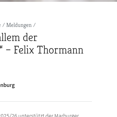
e
Meldungen
allem der
“ – Felix Thormann
enburg
2025/26 unterstützt der Marburger