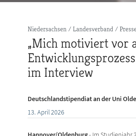
Pfadnavigation
Niedersachsen
Landesverband
Press
„Mich motiviert vor 
Entwicklungsprozess
im Interview
Deutschlandstipendiat an der Uni Old
13.
April
2026
Hannover/Oldenburg
Im Studienjahr 