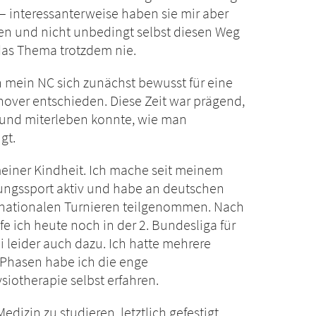
 – interessanterweise haben sie mir aber
en und nicht unbedingt selbst diesen Weg
das Thema trotzdem nie.
 mein NC sich zunächst bewusst für eine
ver entschieden. Diese Zeit war prägend,
e und miterleben konnte, wie man
gt.
 meiner Kindheit. Ich mache seit meinem
tungssport aktiv und habe an deutschen
rnationalen Turnieren teilgenommen. Nach
e ich heute noch in der 2. Bundesliga für
 leider auch dazu. Ich hatte mehrere
 Phasen habe ich die enge
iotherapie selbst erfahren.
zin zu studieren, letztlich gefestigt.