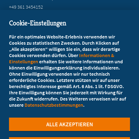
+49 361 3454152
info@mb-thueringen.de
Cookie-Einstellungen
Beratung vor Ort
Für ein optimales Website-Erlebnis verwenden wir
Ihr Landesverband berät Sie!
Cookies zu statistischen Zwecken. Durch Klicken auf
„Alle akzeptieren“ willigen Sie ein, dass wir derartige
Cookies verwenden dürfen. Über
Informationen &
Ansprechpartner
Einstellungen
erhalten Sie weitere Informationen und
können die Einwilligungserklärung individualisieren.
Ohne Einwilligung verwenden wir nur technisch
Werden Sie jetzt Mitglied
erforderliche Cookies. Letztere stützen wir auf unser
berechtigtes Interesse gemäß Art. 6 Abs. 1 lit. f DSGVO.
5 Vorteile einer MB-Mitgliedschaft
Ihre Einwilligung können Sie jederzeit mit Wirkung für
die Zukunft widerrufen. Des Weiteren verweisen wir auf
unsere
Datenschutzbestimmungen
.
Kostenlos für Studierende
ALLE AKZEPTIEREN