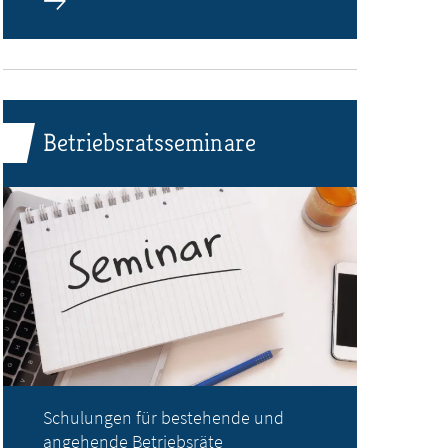
Betriebsratsseminare
Schulungen für bestehende und
angehende Betriebsräte