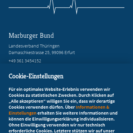
Marburger Bund
Landesverband Thüringen
Damaschkestrasse 25, 99096 Erfurt
+49 361 3454152
info@mb-thueringen.de
Cookie-Einstellungen
Beratung vor Ort
Für ein optimales Website-Erlebnis verwenden wir
Ihr Landesverband berät Sie!
Cookies zu statistischen Zwecken. Durch Klicken auf
„Alle akzeptieren“ willigen Sie ein, dass wir derartige
Cookies verwenden dürfen. Über
Informationen &
Ansprechpartner
Einstellungen
erhalten Sie weitere Informationen und
können die Einwilligungserklärung individualisieren.
Ohne Einwilligung verwenden wir nur technisch
Werden Sie jetzt Mitglied
erforderliche Cookies. Letztere stützen wir auf unser