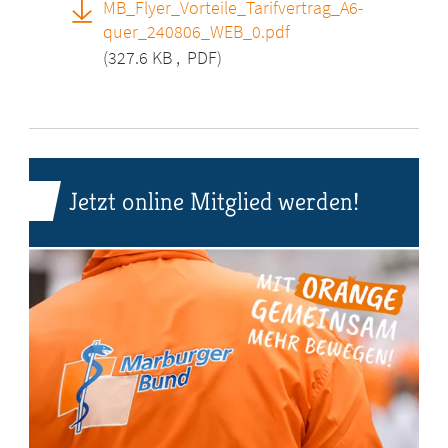
MB_Flyer_Vorteile_Tarifvertrag_A6-
quer_240806_WEB_0.pdf
(327.6 KB
,
PDF)
Jetzt online Mitglied werden!