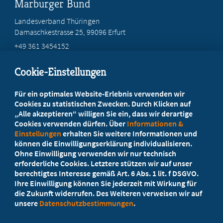
Marburger Bund
Landesverband Thüringen
Damaschkestrasse 25, 99096 Erfurt
+49 361 3454152
info@mb-thueringen.de
Cookie-Einstellungen
Beratung vor Ort
Für ein optimales Website-Erlebnis verwenden wir
Ihr Landesverband berät Sie!
Cookies zu statistischen Zwecken. Durch Klicken auf
„Alle akzeptieren“ willigen Sie ein, dass wir derartige
Cookies verwenden dürfen. Über
Informationen &
Ansprechpartner
Einstellungen
erhalten Sie weitere Informationen und
können die Einwilligungserklärung individualisieren.
Ohne Einwilligung verwenden wir nur technisch
Werden Sie jetzt Mitglied
erforderliche Cookies. Letztere stützen wir auf unser
berechtigtes Interesse gemäß Art. 6 Abs. 1 lit. f DSGVO.
5 Vorteile einer MB-Mitgliedschaft
Ihre Einwilligung können Sie jederzeit mit Wirkung für
die Zukunft widerrufen. Des Weiteren verweisen wir auf
unsere
Datenschutzbestimmungen
.
Kostenlos für Studierende