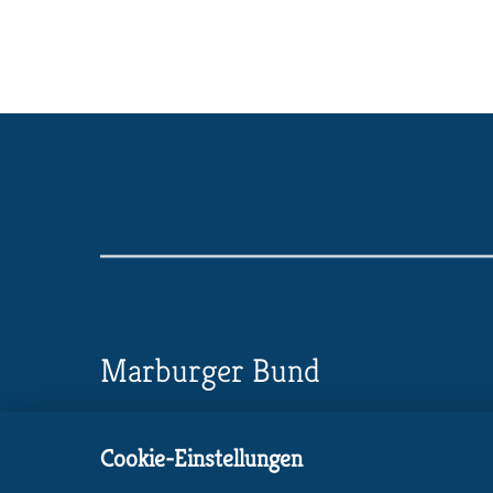
Marburger Bund
Landesverband Thüringen
Cookie-Einstellungen
Damaschkestrasse 25, 99096 Erfurt