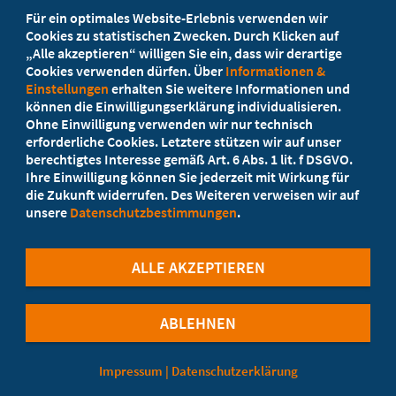
Beratung vor Ort
Für ein optimales Website-Erlebnis verwenden wir
Ihr Landesverband berät Sie!
Cookies zu statistischen Zwecken. Durch Klicken auf
„Alle akzeptieren“ willigen Sie ein, dass wir derartige
Cookies verwenden dürfen. Über
Informationen &
Ansprechpartner
Einstellungen
erhalten Sie weitere Informationen und
können die Einwilligungserklärung individualisieren.
Ohne Einwilligung verwenden wir nur technisch
Werden Sie jetzt Mitglied
erforderliche Cookies. Letztere stützen wir auf unser
berechtigtes Interesse gemäß Art. 6 Abs. 1 lit. f DSGVO.
5 Vorteile einer MB-Mitgliedschaft
Ihre Einwilligung können Sie jederzeit mit Wirkung für
die Zukunft widerrufen. Des Weiteren verweisen wir auf
unsere
Datenschutzbestimmungen
.
Kostenlos für Studierende
ALLE AKZEPTIEREN
ABLEHNEN
©Marburger Bund
Impressum
|
Datenschutzerklärung
Cookie-Einstellungen
Datenschutzerklärung
Impressum
Kontakt