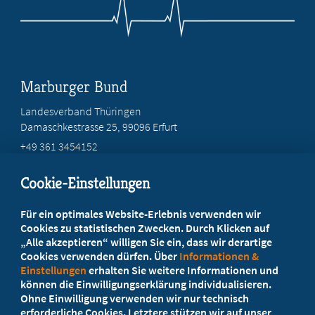
Marburger Bund
Landesverband Thüringen
Damaschkestrasse 25, 99096 Erfurt
+49 361 3454152
info@mb-thueringen.de
Cookie-Einstellungen
Beratung vor Ort
Für ein optimales Website-Erlebnis verwenden wir
Ihr Landesverband berät Sie!
Cookies zu statistischen Zwecken. Durch Klicken auf
„Alle akzeptieren“ willigen Sie ein, dass wir derartige
Cookies verwenden dürfen. Über
Informationen &
Ansprechpartner
Einstellungen
erhalten Sie weitere Informationen und
können die Einwilligungserklärung individualisieren.
Ohne Einwilligung verwenden wir nur technisch
Werden Sie jetzt Mitglied
erforderliche Cookies. Letztere stützen wir auf unser