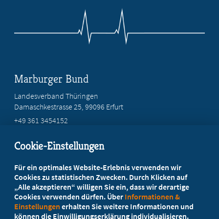
Marburger Bund
Landesverband Thüringen
Damaschkestrasse 25, 99096 Erfurt
+49 361 3454152
info@mb-thueringen.de
Cookie-Einstellungen
Beratung vor Ort
Für ein optimales Website-Erlebnis verwenden wir
Ihr Landesverband berät Sie!
Cookies zu statistischen Zwecken. Durch Klicken auf
„Alle akzeptieren“ willigen Sie ein, dass wir derartige
Cookies verwenden dürfen. Über
Informationen &
Ansprechpartner
Einstellungen
erhalten Sie weitere Informationen und
können die Einwilligungserklärung individualisieren.