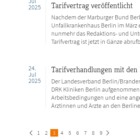
Jul
Tarifvertrag veröffentlicht
2025
Nachdem der Marburger Bund Berl
Unfallkrankenhaus Berlin im März e
nunmehr das Redaktions- und Unte
Tarifvertrag ist jetzt in Gänze abrufb
24.
Tarifverhandlungen mit den 
Jul
2025
Der Landesverband Berlin/Branden
DRK Kliniken Berlin aufgenommen. 
Arbeitsbedingungen und eine ang
Ärztinnen und Ärzte an den Berlin
Seite
1
Seite
2
Seite
3
Seite
4
Seite
5
Seite
6
Seite
7
Seite
8
Seite
9