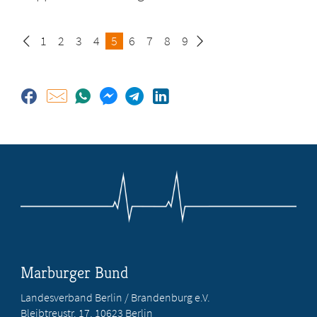
Seite
1
Seite
2
Seite
3
Seite
4
Seite
5
Seite
6
Seite
7
Seite
8
Seite
9
Marburger Bund
Landesverband Berlin / Brandenburg e.V.
Bleibtreustr. 17, 10623 Berlin