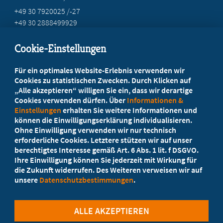
+49 30 7920025 /-27
+49 30 2888499929
info@marburgerbund-lvbb.de
Cookie-Einstellungen
Beratung vor Ort
Für ein optimales Website-Erlebnis verwenden wir
Ihr Landesverband berät Sie!
Cookies zu statistischen Zwecken. Durch Klicken auf
„Alle akzeptieren“ willigen Sie ein, dass wir derartige
Cookies verwenden dürfen. Über
Informationen &
Ansprechpartner
Einstellungen
erhalten Sie weitere Informationen und
können die Einwilligungserklärung individualisieren.
Ohne Einwilligung verwenden wir nur technisch
Werden Sie jetzt Mitglied
erforderliche Cookies. Letztere stützen wir auf unser
berechtigtes Interesse gemäß Art. 6 Abs. 1 lit. f DSGVO.
5 Vorteile einer MB-Mitgliedschaft
Ihre Einwilligung können Sie jederzeit mit Wirkung für
die Zukunft widerrufen. Des Weiteren verweisen wir auf
unsere
Datenschutzbestimmungen
.
Kostenlos für Studierende
ALLE AKZEPTIEREN