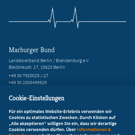
Marburger Bund
Landesverband Berlin / Brandenburg e.V.
Bleibtreustr. 17, 10623 Berlin
+49 30 7920025 /-27
+49 30 2888499929
info@marburgerbund-lvbb.de
Cookie-Einstellungen
Beratung vor Ort
Für ein optimales Website-Erlebnis verwenden wir
Ihr Landesverband berät Sie!
Cookies zu statistischen Zwecken. Durch Klicken auf
„Alle akzeptieren“ willigen Sie ein, dass wir derartige
Cookies verwenden dürfen. Über
Informationen &
Ansprechpartner