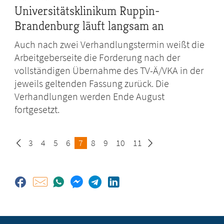
Universitätsklinikum Ruppin-
Brandenburg läuft langsam an
Auch nach zwei Verhandlungstermin weißt die
Arbeitgeberseite die Forderung nach der
vollständigen Übernahme des TV-Ä/VKA in der
jeweils geltenden Fassung zurück. Die
Verhandlungen werden Ende August
fortgesetzt.
Seite
3
Seite
4
Seite
5
Seite
6
Seite
7
Seite
8
Seite
9
Seite
10
Seite
11