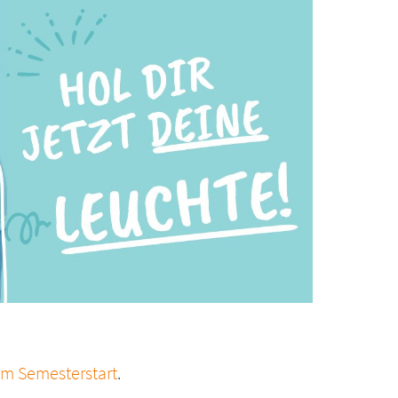
um Semesterstart
.