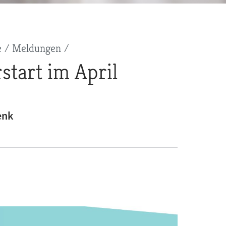
e
Meldungen
start im April
enk