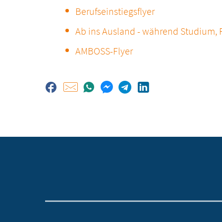
Berufseinstiegsflyer
Ab ins Ausland - während Studium, 
AMBOSS-Flyer