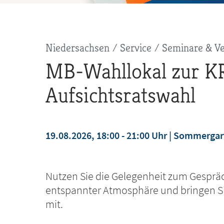
Pfadnavigation
Niedersachsen
Service
Seminare & Ve
MB-Wahllokal zur K
Aufsichtsratswahl
19.08.2026, 18:00 - 21:00 Uhr
Sommergart
jetzt anmelden
Nutzen Sie die Gelegenheit zum Gesprä
entspannter Atmosphäre und bringen Sie
mit.