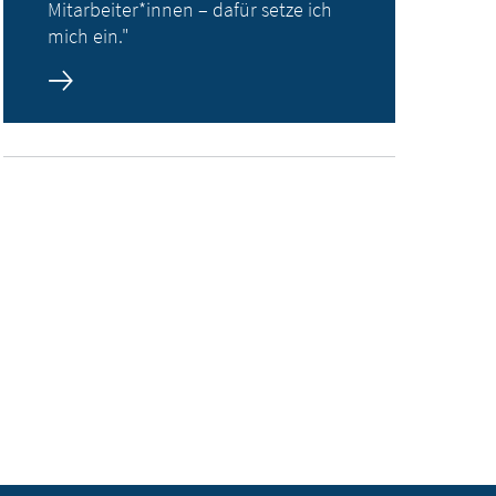
Mitarbeiter*innen – dafür setze ich
mich ein."