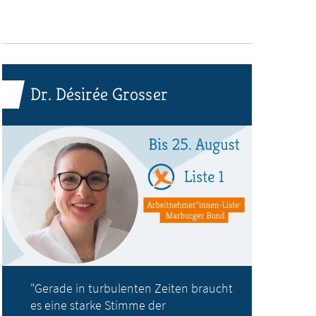
Dr. Désirée Grosser
"Gerade in turbulenten Zeiten braucht
es eine starke Stimme der