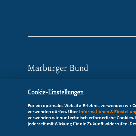
Marburger Bund
Landesverband Niedersachsen
Cookie-Einstellungen
Berliner Allee 20 a, 30175 Hannover
Für ein optimales Website-Erlebnis verwenden wir Coo
+49 511 543066-0
verwenden dürfen. Über
Informationen & Einstellu
verwenden wir nur technisch erforderliche Cookies. L
+49 511 543066-99
jederzeit mit Wirkung für die Zukunft widerrufen. D
service@mb-niedersachsen.de