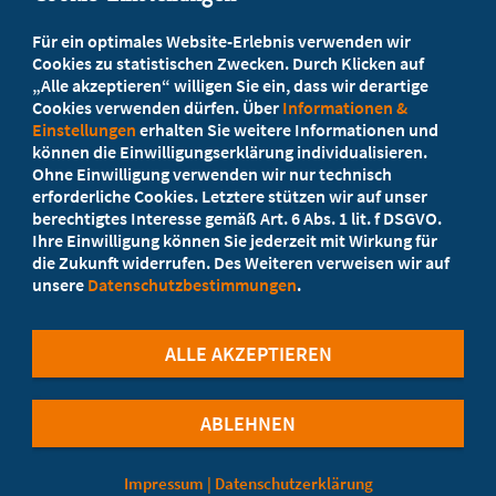
Beratung vor Ort
Für ein optimales Website-Erlebnis verwenden wir
Ihr Landesverband berät Sie!
Cookies zu statistischen Zwecken. Durch Klicken auf
„Alle akzeptieren“ willigen Sie ein, dass wir derartige
Cookies verwenden dürfen. Über
Informationen &
Ansprechpartner
Einstellungen
erhalten Sie weitere Informationen und
können die Einwilligungserklärung individualisieren.
Ohne Einwilligung verwenden wir nur technisch
Werden Sie jetzt Mitglied
erforderliche Cookies. Letztere stützen wir auf unser
berechtigtes Interesse gemäß Art. 6 Abs. 1 lit. f DSGVO.
5 Vorteile einer MB-Mitgliedschaft
Ihre Einwilligung können Sie jederzeit mit Wirkung für
die Zukunft widerrufen. Des Weiteren verweisen wir auf
unsere
Datenschutzbestimmungen
.
Kostenlos für Studierende
ALLE AKZEPTIEREN
ABLEHNEN
©Marburger Bund
Impressum
|
Datenschutzerklärung
Cookie-Einstellungen
Datenschutzerklärung