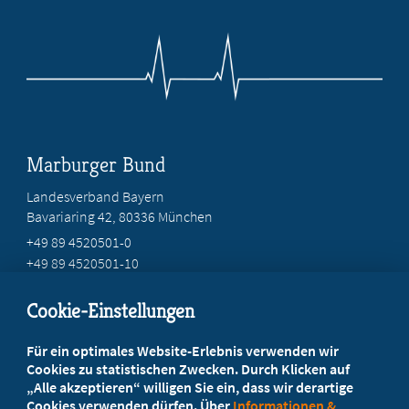
Marburger Bund
Landesverband Bayern
Bavariaring 42, 80336 München
+49 89 4520501-0
+49 89 4520501-10
mail@mb-bayern.de
Cookie-Einstellungen
Beratung vor Ort
Für ein optimales Website-Erlebnis verwenden wir
Ihr Landesverband berät Sie!
Cookies zu statistischen Zwecken. Durch Klicken auf
„Alle akzeptieren“ willigen Sie ein, dass wir derartige
Cookies verwenden dürfen. Über
Informationen &