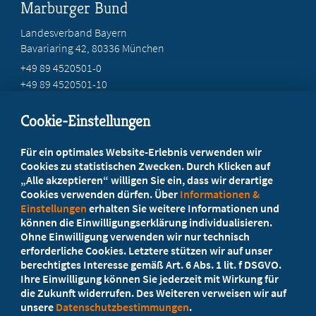
Marburger Bund
Landesverband Bayern
Bavariaring 42, 80336 München
+49 89 4520501-0
+49 89 4520501-10
mail@mb-bayern.de
Cookie-Einstellungen
Beratung vor Ort
Für ein optimales Website-Erlebnis verwenden wir
Ihr Landesverband berät Sie!
Cookies zu statistischen Zwecken. Durch Klicken auf
„Alle akzeptieren“ willigen Sie ein, dass wir derartige
Cookies verwenden dürfen. Über
Informationen &
Ansprechpartner
Einstellungen
erhalten Sie weitere Informationen und
können die Einwilligungserklärung individualisieren.
Ohne Einwilligung verwenden wir nur technisch
Werden Sie jetzt Mitglied
erforderliche Cookies. Letztere stützen wir auf unser
berechtigtes Interesse gemäß Art. 6 Abs. 1 lit. f DSGVO.
5 Vorteile einer MB-Mitgliedschaft
Ihre Einwilligung können Sie jederzeit mit Wirkung für
die Zukunft widerrufen. Des Weiteren verweisen wir auf
unsere
Datenschutzbestimmungen
.