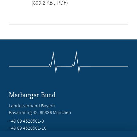
(899.2 KB
,
PDF)
Marburger Bund
Landesverband Bayern
Bavariaring 42, 80336 München
+49 89 4520501-0
+49 89 4520501-10
mail@mb-bayern.de