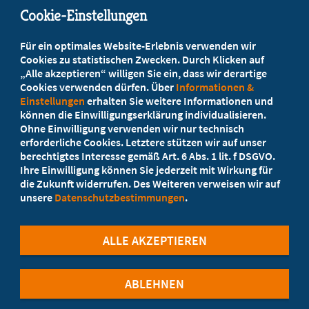
Cookie-Einstellungen
Beratung vor Ort
Für ein optimales Website-Erlebnis verwenden wir
Ihr Landesverband berät Sie!
Cookies zu statistischen Zwecken. Durch Klicken auf
„Alle akzeptieren“ willigen Sie ein, dass wir derartige
Cookies verwenden dürfen. Über
Informationen &
Ansprechpartner
Einstellungen
erhalten Sie weitere Informationen und
können die Einwilligungserklärung individualisieren.
Ohne Einwilligung verwenden wir nur technisch
Werden Sie jetzt Mitglied
erforderliche Cookies. Letztere stützen wir auf unser
berechtigtes Interesse gemäß Art. 6 Abs. 1 lit. f DSGVO.
5 Vorteile einer MB-Mitgliedschaft
Ihre Einwilligung können Sie jederzeit mit Wirkung für
die Zukunft widerrufen. Des Weiteren verweisen wir auf
unsere
Datenschutzbestimmungen
.
Kostenlos für Studierende
ALLE AKZEPTIEREN
ABLEHNEN
©Marburger Bund