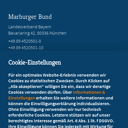
Marburger Bund
Landesverband Bayern
Bavariaring 42, 80336 München
+49 89 4520501-0
+49 89 4520501-10
mail@mb-bayern.de
Cookie-Einstellungen
Beratung vor Ort
Für ein optimales Website-Erlebnis verwenden wir
Ihr Landesverband berät Sie!
Cookies zu statistischen Zwecken. Durch Klicken auf
„Alle akzeptieren“ willigen Sie ein, dass wir derartige
Cookies verwenden dürfen. Über
Informationen &
Ansprechpartner
Einstellungen
erhalten Sie weitere Informationen und
können die Einwilligungserklärung individualisieren.
Ohne Einwilligung verwenden wir nur technisch
Werden Sie jetzt Mitglied
erforderliche Cookies. Letztere stützen wir auf unser
berechtigtes Interesse gemäß Art. 6 Abs. 1 lit. f DSGVO.
5 Vorteile einer MB-Mitgliedschaft
Ihre Einwilligung können Sie jederzeit mit Wirkung für