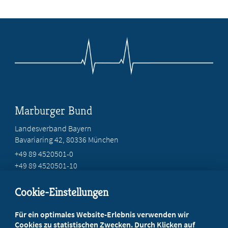
Marburger Bund
Landesverband Bayern
Bavariaring 42, 80336 München
+49 89 4520501-0
+49 89 4520501-10
mail@mb-bayern.de
Cookie-Einstellungen
Beratung vor Ort
Für ein optimales Website-Erlebnis verwenden wir
Ihr Landesverband berät Sie!
Cookies zu statistischen Zwecken. Durch Klicken auf