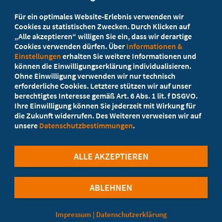
Beratung vor Ort
Für ein optimales Website-Erlebnis verwenden wir
Ihr Landesverband berät Sie!
Cookies zu statistischen Zwecken. Durch Klicken auf
„Alle akzeptieren“ willigen Sie ein, dass wir derartige
Cookies verwenden dürfen. Über
Informationen &
Ansprechpartner
Einstellungen
erhalten Sie weitere Informationen und
können die Einwilligungserklärung individualisieren.
Ohne Einwilligung verwenden wir nur technisch
Werden Sie jetzt Mitglied
erforderliche Cookies. Letztere stützen wir auf unser
berechtigtes Interesse gemäß Art. 6 Abs. 1 lit. f DSGVO.
5 Vorteile einer MB-Mitgliedschaft
Ihre Einwilligung können Sie jederzeit mit Wirkung für
die Zukunft widerrufen. Des Weiteren verweisen wir auf
unsere
Datenschutzbestimmungen
.
Kostenlos für Studierende
ALLE AKZEPTIEREN
ABLEHNEN
©Marburger Bund
Impressum
|
Datenschutzerklärung
Cookie-Einstellungen
Datenschutzerklärung