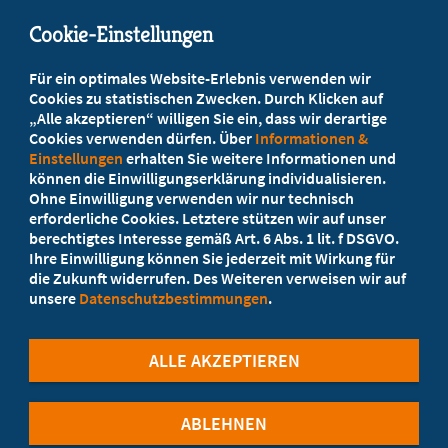
mail@mb-bayern.de
Cookie-Einstellungen
Beratung vor Ort
Für ein optimales Website-Erlebnis verwenden wir
Ihr Landesverband berät Sie!
Cookies zu statistischen Zwecken. Durch Klicken auf
„Alle akzeptieren“ willigen Sie ein, dass wir derartige
Cookies verwenden dürfen. Über
Informationen &
Ansprechpartner
Einstellungen
erhalten Sie weitere Informationen und
können die Einwilligungserklärung individualisieren.
Ohne Einwilligung verwenden wir nur technisch
Werden Sie jetzt Mitglied
erforderliche Cookies. Letztere stützen wir auf unser
berechtigtes Interesse gemäß Art. 6 Abs. 1 lit. f DSGVO.
5 Vorteile einer MB-Mitgliedschaft
Ihre Einwilligung können Sie jederzeit mit Wirkung für
die Zukunft widerrufen. Des Weiteren verweisen wir auf
unsere
Datenschutzbestimmungen
.
Kostenlos für Studierende
ALLE AKZEPTIEREN
ABLEHNEN