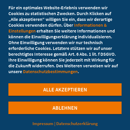
Beratung vor Ort
Für ein optimales Website-Erlebnis verwenden wir
Ihr Landesverband berät Sie!
Cookies zu statistischen Zwecken. Durch Klicken auf
„Alle akzeptieren“ willigen Sie ein, dass wir derartige
Cookies verwenden dürfen. Über
Informationen &
Ansprechpartner
Einstellungen
erhalten Sie weitere Informationen und
können die Einwilligungserklärung individualisieren.
Ohne Einwilligung verwenden wir nur technisch
Werden Sie jetzt Mitglied
erforderliche Cookies. Letztere stützen wir auf unser
berechtigtes Interesse gemäß Art. 6 Abs. 1 lit. f DSGVO.
5 Vorteile einer MB-Mitgliedschaft
Ihre Einwilligung können Sie jederzeit mit Wirkung für
die Zukunft widerrufen. Des Weiteren verweisen wir auf
unsere
Datenschutzbestimmungen
.
Kostenlos für Studierende
ALLE AKZEPTIEREN
ABLEHNEN
©Marburger Bund
Impressum
|
Datenschutzerklärung
Cookie-Einstellungen
Datenschutzerklärung
Datenverarbeitung für Bewerbungen
Impressum
Kontakt