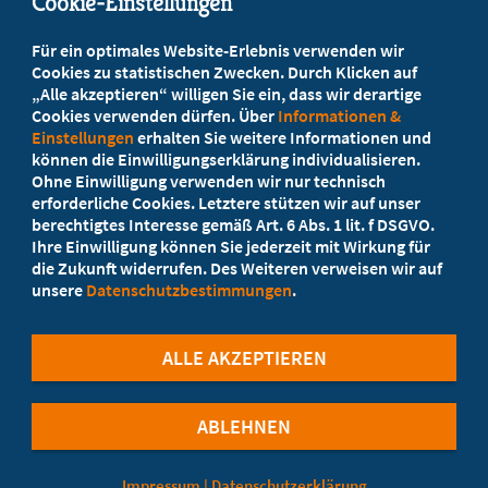
Cookie-Einstellungen
Beratung vor Ort
Für ein optimales Website-Erlebnis verwenden wir
Ihr Landesverband berät Sie!
Cookies zu statistischen Zwecken. Durch Klicken auf
„Alle akzeptieren“ willigen Sie ein, dass wir derartige
Cookies verwenden dürfen. Über
Informationen &
Ansprechpartner
Einstellungen
erhalten Sie weitere Informationen und
können die Einwilligungserklärung individualisieren.
Ohne Einwilligung verwenden wir nur technisch
Werden Sie jetzt Mitglied
erforderliche Cookies. Letztere stützen wir auf unser
berechtigtes Interesse gemäß Art. 6 Abs. 1 lit. f DSGVO.
5 Vorteile einer MB-Mitgliedschaft
Ihre Einwilligung können Sie jederzeit mit Wirkung für
die Zukunft widerrufen. Des Weiteren verweisen wir auf
unsere
Datenschutzbestimmungen
.
Kostenlos für Studierende
ALLE AKZEPTIEREN
ABLEHNEN
©Marburger Bund
Impressum
|
Datenschutzerklärung