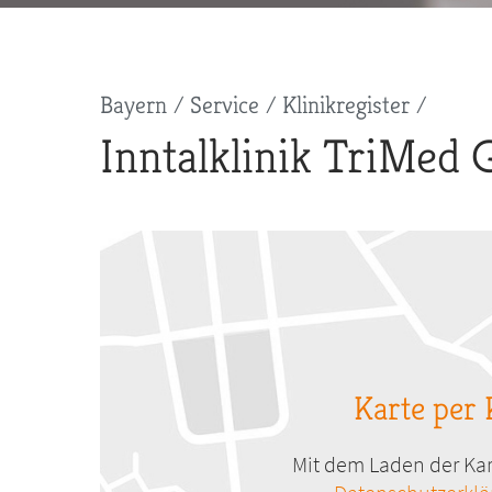
Pfadnavigation
Bayern
Service
Klinikregister
Inntalklinik TriMed
Karte per 
Mit dem Laden der Kar