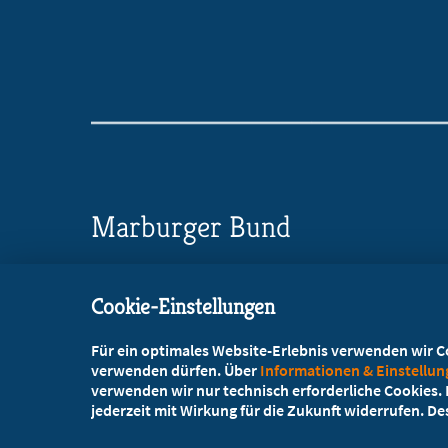
Marburger Bund
Landesverband Bayern
Cookie-Einstellungen
Bavariaring 42, 80336 München
Für ein optimales Website-Erlebnis verwenden wir Coo
+49 89 4520501-0
verwenden dürfen. Über
Informationen & Einstellu
verwenden wir nur technisch erforderliche Cookies. L
+49 89 4520501-10
jederzeit mit Wirkung für die Zukunft widerrufen. D
mail@mb-bayern.de