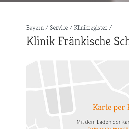
Pfadnavigation
Bayern
Service
Klinikregister
Klinik Fränkische S
Karte per 
Mit dem Laden der Kar