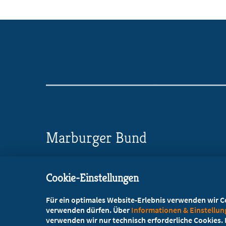
Marburger Bund
Landesverband Bayern
Cookie-Einstellungen
Bavariaring 42, 80336 München
Für ein optimales Website-Erlebnis verwenden wir Coo
+49 89 4520501-0
verwenden dürfen. Über
Informationen & Einstellu
verwenden wir nur technisch erforderliche Cookies. L
+49 89 4520501-10