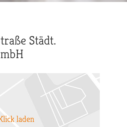
traße Städt.
GmbH
Klick laden