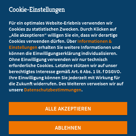
mail@mb-bayern.de
Cookie-Einstellungen
Beratung vor Ort
Für ein optimales Website-Erlebnis verwenden wir
Ihr Landesverband berät Sie!
Cookies zu statistischen Zwecken. Durch Klicken auf
„Alle akzeptieren“ willigen Sie ein, dass wir derartige
Cookies verwenden dürfen. Über
Informationen &
Ansprechpartner
Einstellungen
erhalten Sie weitere Informationen und
können die Einwilligungserklärung individualisieren.
Ohne Einwilligung verwenden wir nur technisch
Werden Sie jetzt Mitglied
erforderliche Cookies. Letztere stützen wir auf unser
berechtigtes Interesse gemäß Art. 6 Abs. 1 lit. f DSGVO.
5 Vorteile einer MB-Mitgliedschaft
Ihre Einwilligung können Sie jederzeit mit Wirkung für
die Zukunft widerrufen. Des Weiteren verweisen wir auf
unsere
Datenschutzbestimmungen
.
Kostenlos für Studierende
ALLE AKZEPTIEREN
ABLEHNEN