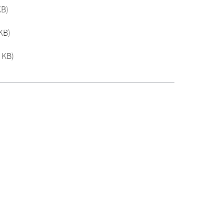
KB)
KB)
 KB)