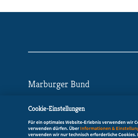
Marburger Bund
Landesverband Bayern
Cookie-Einstellungen
Bavariaring 42, 80336 München
Für ein optimales Website-Erlebnis verwenden wir Coo
+49 89 4520501-0
verwenden dürfen. Über
Informationen & Einstellu
verwenden wir nur technisch erforderliche Cookies. L
+49 89 4520501-10