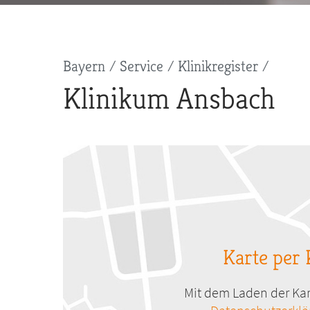
Pfadnavigation
Bayern
Service
Klinikregister
Klinikum Ansbach
Karte per 
Mit dem Laden der Kar