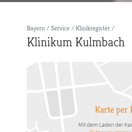
Pfadnavigation
Bayern
Service
Klinikregister
Klinikum Kulmbach
Karte per 
Mit dem Laden der Kar