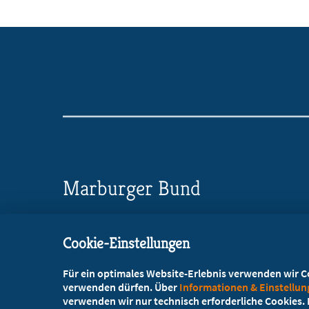
Marburger Bund
Landesverband Bayern
Cookie-Einstellungen
Bavariaring 42, 80336 München
Für ein optimales Website-Erlebnis verwenden wir Coo
+49 89 4520501-0
verwenden dürfen. Über
Informationen & Einstellu
verwenden wir nur technisch erforderliche Cookies. L
+49 89 4520501-10