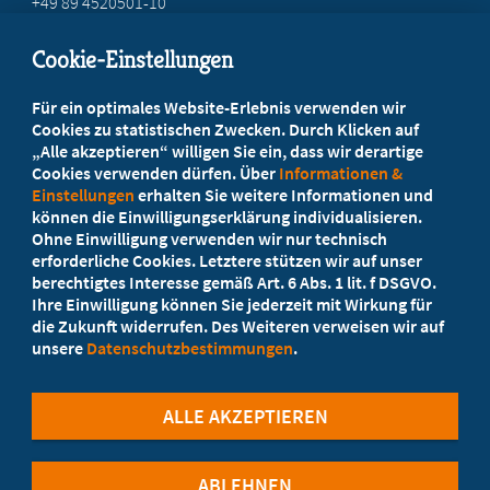
+49 89 4520501-10
mail@mb-bayern.de
Cookie-Einstellungen
Beratung vor Ort
Für ein optimales Website-Erlebnis verwenden wir
Ihr Landesverband berät Sie!
Cookies zu statistischen Zwecken. Durch Klicken auf
„Alle akzeptieren“ willigen Sie ein, dass wir derartige
Cookies verwenden dürfen. Über
Informationen &
Ansprechpartner
Einstellungen
erhalten Sie weitere Informationen und
können die Einwilligungserklärung individualisieren.
Ohne Einwilligung verwenden wir nur technisch
Werden Sie jetzt Mitglied
erforderliche Cookies. Letztere stützen wir auf unser
berechtigtes Interesse gemäß Art. 6 Abs. 1 lit. f DSGVO.
5 Vorteile einer MB-Mitgliedschaft
Ihre Einwilligung können Sie jederzeit mit Wirkung für
die Zukunft widerrufen. Des Weiteren verweisen wir auf
unsere
Datenschutzbestimmungen
.
Kostenlos für Studierende
ALLE AKZEPTIEREN
ABLEHNEN