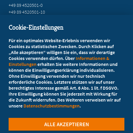
+49 89 4520501-0
+49 89 4520501-10
mail@mb-bayern.de
Cookie-Einstellungen
Beratung vor Ort
Für ein optimales Website-Erlebnis verwenden wir
Ihr Landesverband berät Sie!
Cookies zu statistischen Zwecken. Durch Klicken auf
„Alle akzeptieren“ willigen Sie ein, dass wir derartige
Cookies verwenden dürfen. Über
Informationen &
Ansprechpartner
Einstellungen
erhalten Sie weitere Informationen und
können die Einwilligungserklärung individualisieren.
Ohne Einwilligung verwenden wir nur technisch
Werden Sie jetzt Mitglied
erforderliche Cookies. Letztere stützen wir auf unser
berechtigtes Interesse gemäß Art. 6 Abs. 1 lit. f DSGVO.
5 Vorteile einer MB-Mitgliedschaft
Ihre Einwilligung können Sie jederzeit mit Wirkung für
die Zukunft widerrufen. Des Weiteren verweisen wir auf
unsere
Datenschutzbestimmungen
.
Kostenlos für Studierende
ALLE AKZEPTIEREN