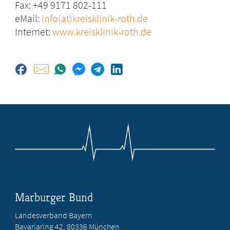
Fax: +49 9171 802-111
eMail:
info(at)kreisklinik-roth.de
Internet:
www.kreisklinik-roth.de
Marburger Bund
Landesverband Bayern
Bavariaring 42, 80336 München