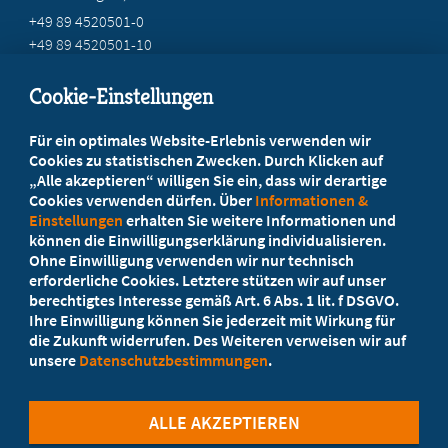
+49 89 4520501-0
+49 89 4520501-10
mail@mb-bayern.de
Cookie-Einstellungen
Beratung vor Ort
Für ein optimales Website-Erlebnis verwenden wir
Ihr Landesverband berät Sie!
Cookies zu statistischen Zwecken. Durch Klicken auf
„Alle akzeptieren“ willigen Sie ein, dass wir derartige
Cookies verwenden dürfen. Über
Informationen &
Ansprechpartner
Einstellungen
erhalten Sie weitere Informationen und
können die Einwilligungserklärung individualisieren.
Ohne Einwilligung verwenden wir nur technisch
Werden Sie jetzt Mitglied
erforderliche Cookies. Letztere stützen wir auf unser
berechtigtes Interesse gemäß Art. 6 Abs. 1 lit. f DSGVO.
5 Vorteile einer MB-Mitgliedschaft
Ihre Einwilligung können Sie jederzeit mit Wirkung für
die Zukunft widerrufen. Des Weiteren verweisen wir auf
unsere
Datenschutzbestimmungen
.
Kostenlos für Studierende
ALLE AKZEPTIEREN