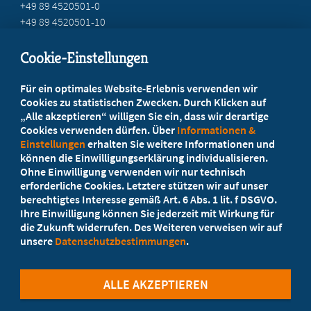
+49 89 4520501-0
+49 89 4520501-10
mail@mb-bayern.de
Cookie-Einstellungen
Beratung vor Ort
Für ein optimales Website-Erlebnis verwenden wir
Ihr Landesverband berät Sie!
Cookies zu statistischen Zwecken. Durch Klicken auf
„Alle akzeptieren“ willigen Sie ein, dass wir derartige
Cookies verwenden dürfen. Über
Informationen &
Ansprechpartner
Einstellungen
erhalten Sie weitere Informationen und
können die Einwilligungserklärung individualisieren.
Ohne Einwilligung verwenden wir nur technisch
Werden Sie jetzt Mitglied
erforderliche Cookies. Letztere stützen wir auf unser
berechtigtes Interesse gemäß Art. 6 Abs. 1 lit. f DSGVO.
5 Vorteile einer MB-Mitgliedschaft
Ihre Einwilligung können Sie jederzeit mit Wirkung für
die Zukunft widerrufen. Des Weiteren verweisen wir auf
unsere
Datenschutzbestimmungen
.
Kostenlos für Studierende
ALLE AKZEPTIEREN