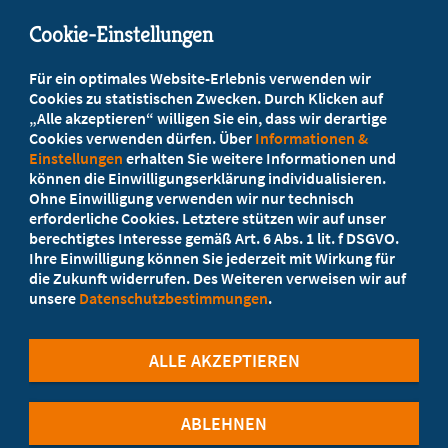
mail@mb-bayern.de
Cookie-Einstellungen
Beratung vor Ort
Für ein optimales Website-Erlebnis verwenden wir
Ihr Landesverband berät Sie!
Cookies zu statistischen Zwecken. Durch Klicken auf
„Alle akzeptieren“ willigen Sie ein, dass wir derartige
Cookies verwenden dürfen. Über
Informationen &
Ansprechpartner
Einstellungen
erhalten Sie weitere Informationen und
können die Einwilligungserklärung individualisieren.
Ohne Einwilligung verwenden wir nur technisch
Werden Sie jetzt Mitglied
erforderliche Cookies. Letztere stützen wir auf unser
berechtigtes Interesse gemäß Art. 6 Abs. 1 lit. f DSGVO.
5 Vorteile einer MB-Mitgliedschaft
Ihre Einwilligung können Sie jederzeit mit Wirkung für
die Zukunft widerrufen. Des Weiteren verweisen wir auf
unsere
Datenschutzbestimmungen
.
Kostenlos für Studierende
ALLE AKZEPTIEREN
ABLEHNEN