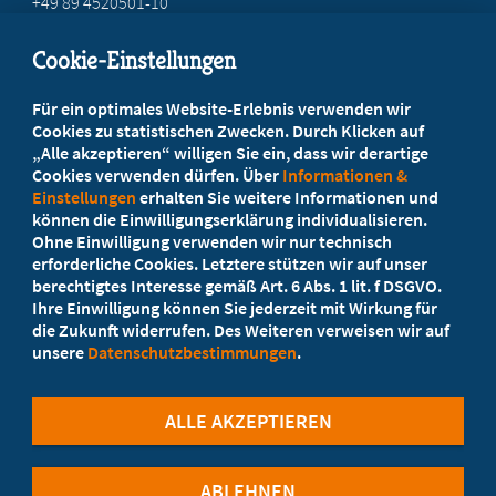
+49 89 4520501-10
mail@mb-bayern.de
Cookie-Einstellungen
Beratung vor Ort
Für ein optimales Website-Erlebnis verwenden wir
Ihr Landesverband berät Sie!
Cookies zu statistischen Zwecken. Durch Klicken auf
„Alle akzeptieren“ willigen Sie ein, dass wir derartige
Cookies verwenden dürfen. Über
Informationen &
Ansprechpartner
Einstellungen
erhalten Sie weitere Informationen und
können die Einwilligungserklärung individualisieren.
Ohne Einwilligung verwenden wir nur technisch
Werden Sie jetzt Mitglied
erforderliche Cookies. Letztere stützen wir auf unser
berechtigtes Interesse gemäß Art. 6 Abs. 1 lit. f DSGVO.
5 Vorteile einer MB-Mitgliedschaft
Ihre Einwilligung können Sie jederzeit mit Wirkung für
die Zukunft widerrufen. Des Weiteren verweisen wir auf
unsere
Datenschutzbestimmungen
.
Kostenlos für Studierende
ALLE AKZEPTIEREN
ABLEHNEN