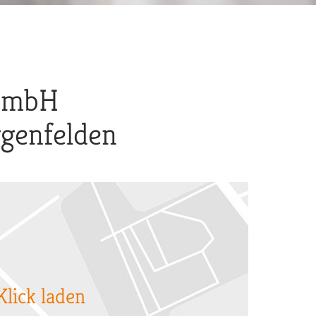
 GmbH
genfelden
Klick laden