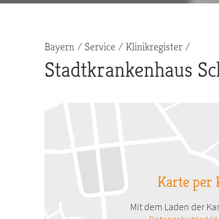
Pfadnavigation
Bayern
Service
Klinikregister
Stadtkrankenhaus 
Karte per 
Mit dem Laden der Kar