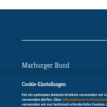
Marburger Bund
Landesverband Bayern
Cookie-Einstellungen
Bavariaring 42, 80336 München
Für ein optimales Website-Erlebnis verwenden wir Coo
+49 89 4520501-0
verwenden dürfen. Über
Informationen & Einstellu
verwenden wir nur technisch erforderliche Cookies. L
+49 89 4520501-10