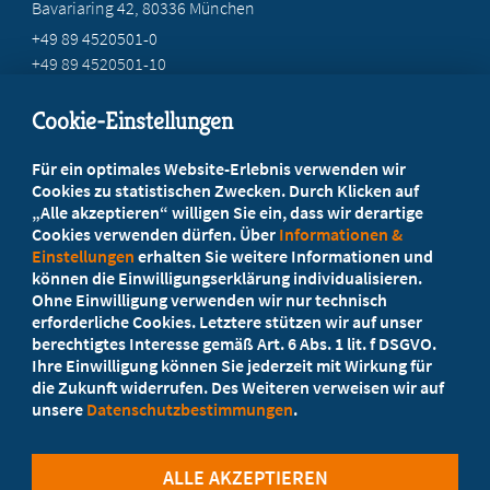
Bavariaring 42, 80336 München
+49 89 4520501-0
+49 89 4520501-10
mail@mb-bayern.de
Cookie-Einstellungen
Beratung vor Ort
Für ein optimales Website-Erlebnis verwenden wir
Ihr Landesverband berät Sie!
Cookies zu statistischen Zwecken. Durch Klicken auf
„Alle akzeptieren“ willigen Sie ein, dass wir derartige
Cookies verwenden dürfen. Über
Informationen &
Ansprechpartner
Einstellungen
erhalten Sie weitere Informationen und
können die Einwilligungserklärung individualisieren.
Ohne Einwilligung verwenden wir nur technisch
Werden Sie jetzt Mitglied
erforderliche Cookies. Letztere stützen wir auf unser
berechtigtes Interesse gemäß Art. 6 Abs. 1 lit. f DSGVO.
5 Vorteile einer MB-Mitgliedschaft
Ihre Einwilligung können Sie jederzeit mit Wirkung für
die Zukunft widerrufen. Des Weiteren verweisen wir auf
unsere
Datenschutzbestimmungen
.
Kostenlos für Studierende
ALLE AKZEPTIEREN