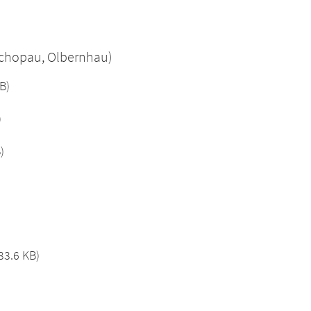
Zschopau, Olbernhau)
B)
)
)
)
33.6 KB)