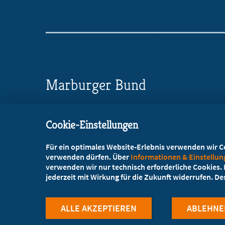
Marburger Bund
Landesverband Niedersachsen
Cookie-Einstellungen
Berliner Allee 20 a, 30175 Hannover
Für ein optimales Website-Erlebnis verwenden wir Coo
+49 511 543066-0
verwenden dürfen. Über
Informationen & Einstellu
verwenden wir nur technisch erforderliche Cookies. L
+49 511 543066-99
jederzeit mit Wirkung für die Zukunft widerrufen. D
service@mb-niedersachsen.de
ALLE AKZEPTIEREN
ABLEHNE