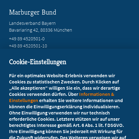
Marburger Bund
Landesverband Bayern
Bavariaring 42, 80336 München
+49 89 4520501-0
+49 89 4520501-10
mail@mb-bayern.de
Cookie-Einstellungen
Beratung vor Ort
Für ein optimales Website-Erlebnis verwenden wir
Ihr Landesverband berät Sie!
Cookies zu statistischen Zwecken. Durch Klicken auf
„Alle akzeptieren“ willigen Sie ein, dass wir derartige
Cookies verwenden dürfen. Über
Informationen &
Ansprechpartner
Einstellungen
erhalten Sie weitere Informationen und
können die Einwilligungserklärung individualisieren.
Ohne Einwilligung verwenden wir nur technisch
Werden Sie jetzt Mitglied
erforderliche Cookies. Letztere stützen wir auf unser
berechtigtes Interesse gemäß Art. 6 Abs. 1 lit. f DSGVO.
5 Vorteile einer MB-Mitgliedschaft
Ihre Einwilligung können Sie jederzeit mit Wirkung für
die Zukunft widerrufen. Des Weiteren verweisen wir auf