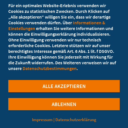
Beratung vor Ort
Für ein optimales Website-Erlebnis verwenden wir
Ihr Landesverband berät Sie!
Cookies zu statistischen Zwecken. Durch Klicken auf
„Alle akzeptieren“ willigen Sie ein, dass wir derartige
Cookies verwenden dürfen. Über
Informationen &
Ansprechpartner
Einstellungen
erhalten Sie weitere Informationen und
können die Einwilligungserklärung individualisieren.
Ohne Einwilligung verwenden wir nur technisch
Werden Sie jetzt Mitglied
erforderliche Cookies. Letztere stützen wir auf unser
berechtigtes Interesse gemäß Art. 6 Abs. 1 lit. f DSGVO.
5 Vorteile einer MB-Mitgliedschaft
Ihre Einwilligung können Sie jederzeit mit Wirkung für
die Zukunft widerrufen. Des Weiteren verweisen wir auf
unsere
Datenschutzbestimmungen
.
Kostenlos für Studierende
ALLE AKZEPTIEREN
ABLEHNEN
©Marburger Bund
Impressum
|
Datenschutzerklärung
Cookie-Einstellungen
Datenschutzerklärung
Datenverarbeitung für Bewerbungen
Impressum
Kontakt