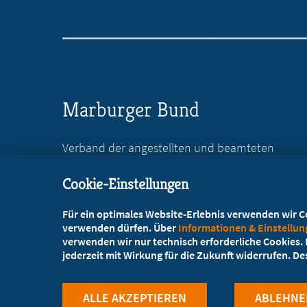
Marburger Bund
Verband der angestellten und beamteten
Ärztinnen und Ärzte Deutschlands e.V.
Cookie-Einstellungen
Reinhardtstr. 36
10117 Berlin
Für ein optimales Website-Erlebnis verwenden wir Coo
verwenden dürfen. Über
Informationen & Einstellu
+49 30 746846-0
verwenden wir nur technisch erforderliche Cookies. L
jederzeit mit Wirkung für die Zukunft widerrufen. D
+49 30 746846-45
info@marburger-bund.de
ALLE AKZEPTIEREN
ABLEHNE