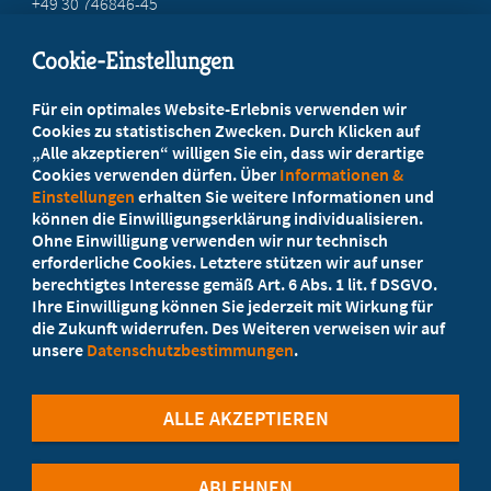
+49 30 746846-45
info@marburger-bund.de
Cookie-Einstellungen
Beratung vor Ort
Für ein optimales Website-Erlebnis verwenden wir
Ihr Landesverband berät Sie!
Cookies zu statistischen Zwecken. Durch Klicken auf
„Alle akzeptieren“ willigen Sie ein, dass wir derartige
Cookies verwenden dürfen. Über
Informationen &
Ansprechpartner
Einstellungen
erhalten Sie weitere Informationen und
können die Einwilligungserklärung individualisieren.
Ohne Einwilligung verwenden wir nur technisch
Werden Sie jetzt Mitglied!
erforderliche Cookies. Letztere stützen wir auf unser
berechtigtes Interesse gemäß Art. 6 Abs. 1 lit. f DSGVO.
5 Vorteile einer Mitgliedschaft
Ihre Einwilligung können Sie jederzeit mit Wirkung für
die Zukunft widerrufen. Des Weiteren verweisen wir auf
unsere
Datenschutzbestimmungen
.
Kostenlos für Studierende
ALLE AKZEPTIEREN
ABLEHNEN