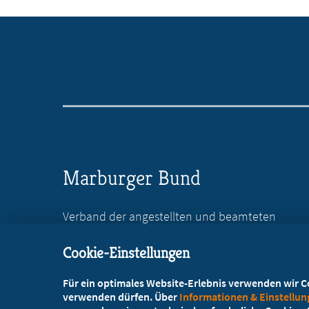
Marburger Bund
Verband der angestellten und beamteten
Ärztinnen und Ärzte Deutschlands e.V.
Cookie-Einstellungen
Reinhardtstr. 36
10117 Berlin
Für ein optimales Website-Erlebnis verwenden wir Coo
verwenden dürfen. Über
Informationen & Einstellu
+49 30 746846-0