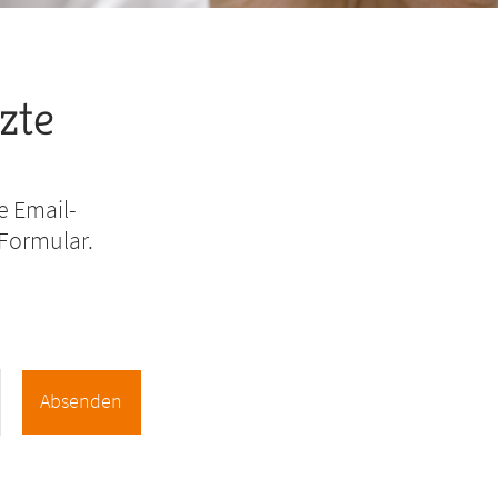
zte
e Email-
 Formular.
Absenden