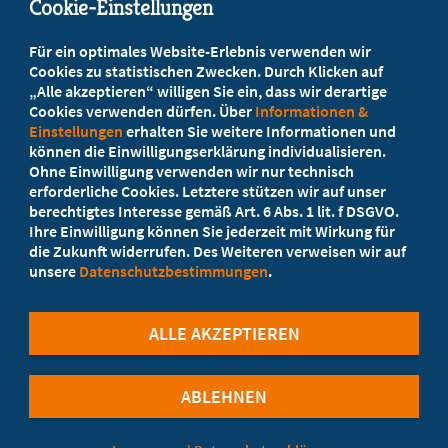
Cookie-Einstellungen
Beratung vor Ort
Für ein optimales Website-Erlebnis verwenden wir
Ihr Landesverband berät Sie!
Cookies zu statistischen Zwecken. Durch Klicken auf
„Alle akzeptieren“ willigen Sie ein, dass wir derartige
Cookies verwenden dürfen. Über
Informationen &
Ansprechpartner
Einstellungen
erhalten Sie weitere Informationen und
können die Einwilligungserklärung individualisieren.
Ohne Einwilligung verwenden wir nur technisch
Werden Sie jetzt Mitglied!
erforderliche Cookies. Letztere stützen wir auf unser
berechtigtes Interesse gemäß Art. 6 Abs. 1 lit. f DSGVO.
5 Vorteile einer Mitgliedschaft
Ihre Einwilligung können Sie jederzeit mit Wirkung für
die Zukunft widerrufen. Des Weiteren verweisen wir auf
unsere
Datenschutzbestimmungen
.
Kostenlos für Studierende
ALLE AKZEPTIEREN
ABLEHNEN
©Marburger Bund