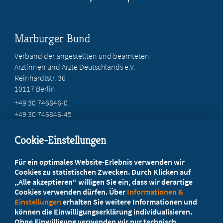
Marburger Bund
Verband der angestellten und beamteten
Ärztinnen und Ärzte Deutschlands e.V.
Reinhardtstr. 36
10117 Berlin
+49 30 746846-0
+49 30 746846-45
info@marburger-bund.de
Cookie-Einstellungen
Beratung vor Ort
Für ein optimales Website-Erlebnis verwenden wir
Ihr Landesverband berät Sie!
Cookies zu statistischen Zwecken. Durch Klicken auf
„Alle akzeptieren“ willigen Sie ein, dass wir derartige
Cookies verwenden dürfen. Über
Informationen &
Ansprechpartner
Einstellungen
erhalten Sie weitere Informationen und
können die Einwilligungserklärung individualisieren.
Ohne Einwilligung verwenden wir nur technisch