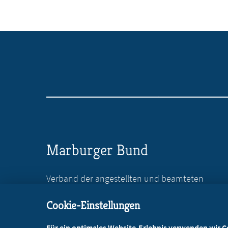
Marburger Bund
Verband der angestellten und beamteten
Ärztinnen und Ärzte Deutschlands e.V.
Cookie-Einstellungen
Reinhardtstr. 36
10117 Berlin
Für ein optimales Website-Erlebnis verwenden wir Coo